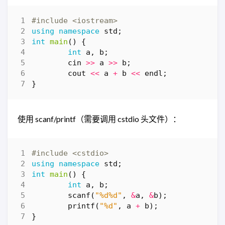
#include
<iostream>
using
namespace
std
;
int
main
()
{
int
a
,
b
;
cin
>>
a
>>
b
;
cout
<<
a
+
b
<<
endl
;
}
使用 scanf/printf（需要调用 cstdio 头文件）：
#include
<cstdio>
using
namespace
std
;
int
main
()
{
int
a
,
b
;
scanf
(
"%d%d"
,
&
a
,
&
b
);
printf
(
"%d"
,
a
+
b
);
}